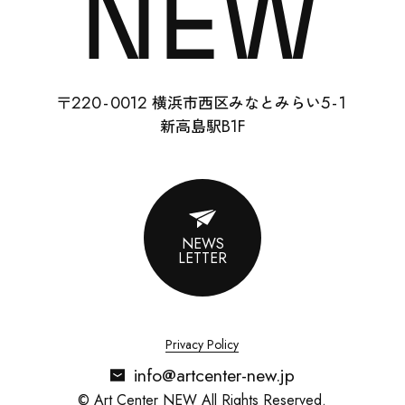
22
0-
0012
5-
1
〒
横浜市西区みなとみらい
ACCESS
B1F
新高島駅
CONTACT
NEWS
LETTER
ENGLISH
SHOP
Privacy Policy
info@artcenter-new.jp
© Art Center NEW All Rights Reserved.