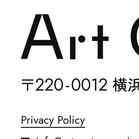
22
0-
0012
〒
横
ACCESS
Privacy Policy