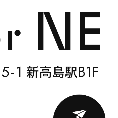
CONTACT
5-
1
B1F
い
新高島駅
ENGLISH