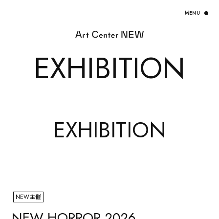
EXHIBITION
HOME
EXHIBITION
EXHIBITION
NEW主催
NEW HORROR 2026