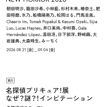
朝田明沙、籠田沙希、小林藍、杉村木来、椿奈土、肥
田将磨、氷乃、船橋陽南乃、松岡はる、門馬圭胤、
Chaerin Im、Tomek Popakul & Kasumi Ozeki、Sijia
Luo、Lucas Haynes、井口美尚、中村葵、Gala
Hernández López、湯田冴、日下部浮、野﨑繭、大
ARTISTS / CURATOR
岩雄典、大森時生、みーちく
2026.08.21 [金] _ 09.04 [金]
協力
名探偵プリキュア！展
EVENT
なぜ？謎？！インビテーション