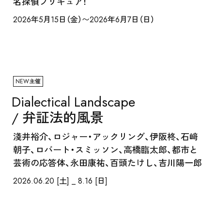
名探偵プリキュア！
2026年5月15日（金）〜2026年6月7日（日）
NEW主催
SCHOOL
Dialectical Landscape
/ 弁証法的風景
淺井裕介、ロジャー・アックリング、伊阪柊、石﨑
朝子、ロバート・スミッソン、高橋臨太郎、都市と
芸術の応答体、永田康祐、百頭たけし、吉川陽一郎
2026.06.20 [土] _ 8.16 [日]
RENTAL