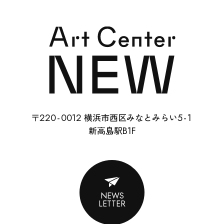
SUPPORT
22
0-
0012
5-
1
ACCESS
〒
横浜市西区みなとみらい
B1F
新高島駅
CONTACT
NEWS
LETTER
ENGLISH