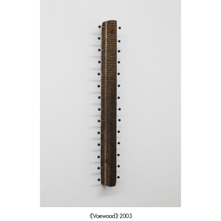
《Voewood》2003