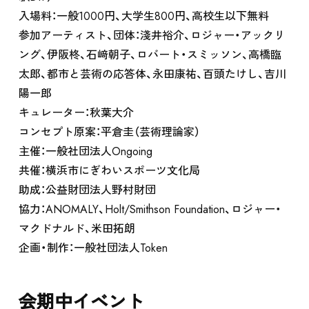
入場料：一般1000円、大学生800円、高校生以下無料
参加アーティスト、団体：淺井裕介、ロジャー・アックリ
ング、伊阪柊、石﨑朝子、ロバート・スミッソン、高橋臨
太郎、都市と芸術の応答体、永田康祐、百頭たけし、吉川
陽一郎
キュレーター：秋葉大介
コンセプト原案：平倉圭（芸術理論家）
主催：一般社団法人Ongoing
共催：横浜市にぎわいスポーツ文化局
助成：公益財団法人野村財団
協力：ANOMALY、Holt/Smithson Foundation、ロジャー・
マクドナルド、米田拓朗
企画・制作：一般社団法人Token
会期中イベント