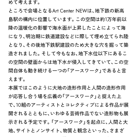
めて考えます。
ところで会場となるArt Center NEWは、地下鉄の新高
島駅の構内に位置しています。この空間は約1万年前以
降の温暖化の影響で海水面が上昇したことによって海
になり、明治期に鉄道建設などに際して埋め立てられ陸
となり、その後地下鉄駅建設のため大きな穴を掘って築
造されました。そして今もなお、地下水位以下にあるこ
の空間の壁面からは地下水が侵入してきていて、この空
間自体も動き続ける一つの「アースワーク」であると言
えます。
本展ではこのように大地の造形作用と人間の造形作用
が応答し合う場を広義の「アースワーク」と捉えた上
で、10組のアーティストとコレクティブによる作品が展
開されるとともに、いわゆる芸術作品でない造形物も展
示される予定です。「アースワーク」を起点に、人間と大
地、サイトとノンサイト、物質と観念といった、さまざ