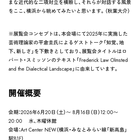
まな近代的な二項対立を横断し、それらが対話する風景
をここ、横浜から眺めてみたいと思います。（秋葉大介）
※展覧会コンセプトは、本会場にて2025年に実施した
芸術理論家の平倉圭氏によるゲストトーク「知覚、地
下、新しさ」を下敷きとしており、展覧会タイトルはロ
バート・スミッソンのテキスト「Frederick Law Olmsted
and the Dialectical Landscape」に由来しています。
開催概要
会期：2026年6月20日（土）〜 8月16日（日）12:00〜
EXHIBITION
20:00 水、木曜休館
会場：Art Center NEW（横浜・みなとみらい線「新高島」
駅B1F）