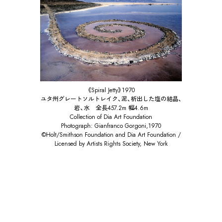
《Spiral Jetty》1970
ユタ州グレートソルトレイク、泥、析出した塩の結晶、
岩、水 全長457.2m 幅4.6m
Collection of Dia Art Foundation
Photograph: Gianfranco Gorgoni,1970
©Holt/Smithson Foundation and Dia Art Foundation /
Licensed by Artists Rights Society, New York