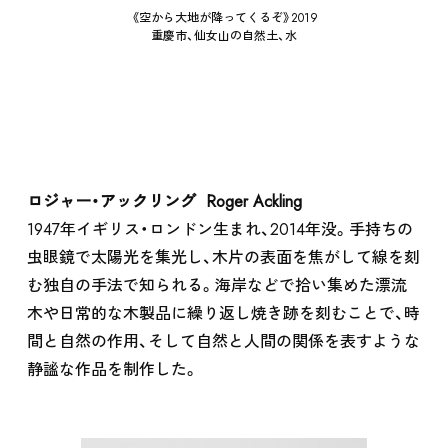
《空から大地が降ってくるぞ》2019
重慶市、仙女山の自然土、水
SCHOOL
ロジャー・アックリング Roger Ackling
1947年イギリス・ロンドン生まれ、2014年没。手持ちの
虫眼鏡で太陽光を集光し、木片の表面を焦がして線を刻
む独自の手法で知られる。海岸などで拾い集めた漂流
木や日常的な木製品に繰り返し焼き跡を刻むことで、時
間と自然の作用、そして自然と人間の関係を表すような
静謐な作品を制作した。