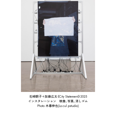
石﨑朝子＋加藤広太《City Statement》2025
インスタレーション 映像、写真、消しゴム
Photo 木暮伸也(Lo.cul.pstudio)