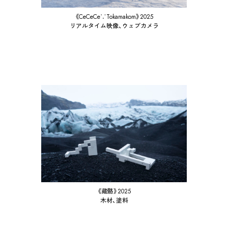
《CeCeCe∵Tokamakom》2025
リアルタイム映像、ウェブカメラ
《藏骼》2025
木材、塗料